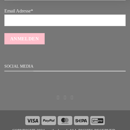
Email Adresse*
SOCIAL MEDIA
Visa
PayPal
MasterCard
Sepa
GiroPay