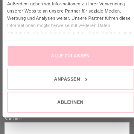
Außerdem geben wir Informationen zu Ihrer Verwendung
✓ Versandkostenfrei ab 149€
unserer Website an unsere Partner für soziale Medien,
✓ Klimaneutraler Versand mit DHL / GoGreen
Werbung und Analysen weiter. Unsere Partner führen diese
✓
Lieferun
g
und Retoure
Informationen möglicherweise mit weiteren Daten
zusammen, die Sie ihnen bereitgestellt haben oder die sie im
Rahmen Ihrer Nutzung der Dienste gesammelt haben.
ALLE ZULASSEN
VERTRAG WIDERRUFEN
ANPASSEN
GOOD-NEWS-LETTER
Melde dich an zu unserem Good-News-Letter und spare 10% bei
ABLEHNEN
deinem nächsten Einkauf. YEAH!
Vorname