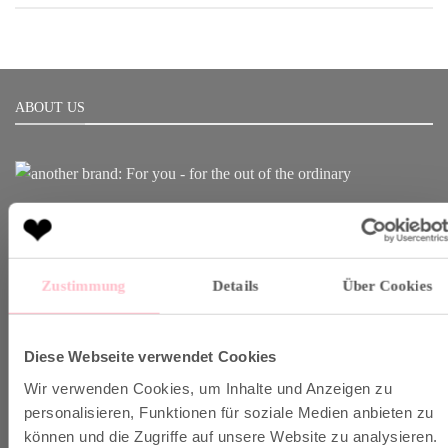
ABOUT US
Born in Munich.
Inspiring Designs.
Naturally sustainable.
Zustimmung
Details
Über Cookies
Another Brand stands for inspiring designs, natural fabrics and
sustainable production.
Diese Webseite verwendet Cookies
Wir verwenden Cookies, um Inhalte und Anzeigen zu
VERSAND & INFO
personalisieren, Funktionen für soziale Medien anbieten zu
können und die Zugriffe auf unsere Website zu analysieren.