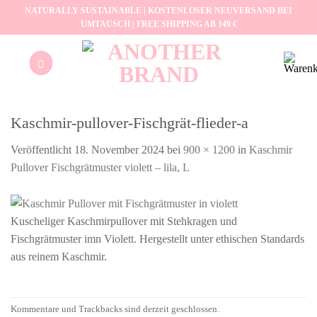
Zum
NATURALLY SUSTAINABLE | KOSTENLOSER NEUVERSAND BEI
UMTAUSCH | FREE SHIPPING AB 149 €
Inhalt
springen
Kaschmir-pullover-Fischgrät-flieder-a
Veröffentlicht
18. November 2024
bei
900 × 1200
in
Kaschmir
Pullover Fischgrätmuster violett – lila, L
Kuscheliger Kaschmirpullover mit Stehkragen und
Fischgrätmuster imn Violett. Hergestellt unter ethischen Standards
aus reinem Kaschmir.
Kommentare und Trackbacks sind derzeit geschlossen.