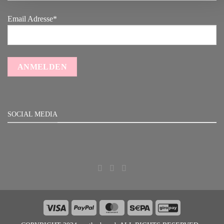
Email Adresse*
SOCIAL MEDIA
Visa
PayPal
MasterCard
Sepa
GiroPay