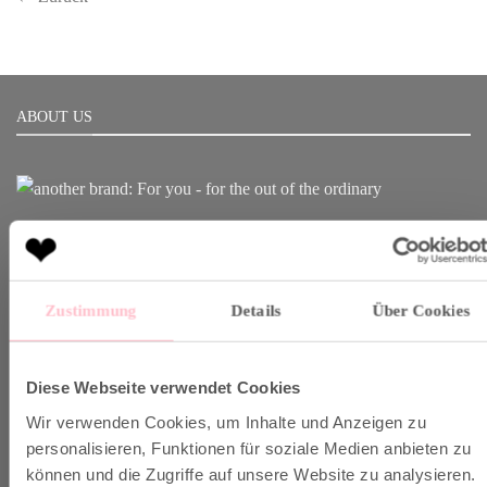
ABOUT US
Born in Munich.
Inspiring Designs.
Naturally sustainable.
Zustimmung
Details
Über Cookies
Another Brand stands for inspiring designs, natural fabrics and
sustainable production.
Diese Webseite verwendet Cookies
Wir verwenden Cookies, um Inhalte und Anzeigen zu
VERSAND & INFO
personalisieren, Funktionen für soziale Medien anbieten zu
können und die Zugriffe auf unsere Website zu analysieren.