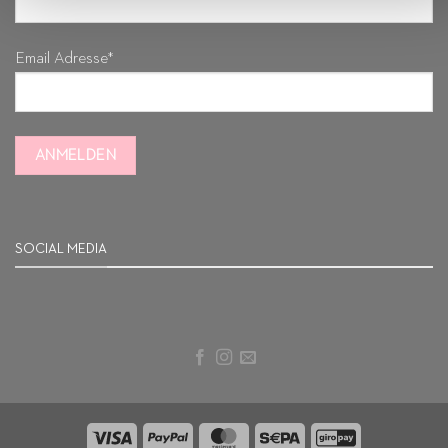
Email Adresse*
SOCIAL MEDIA
Visa
PayPal
MasterCard
Sepa
GiroPay