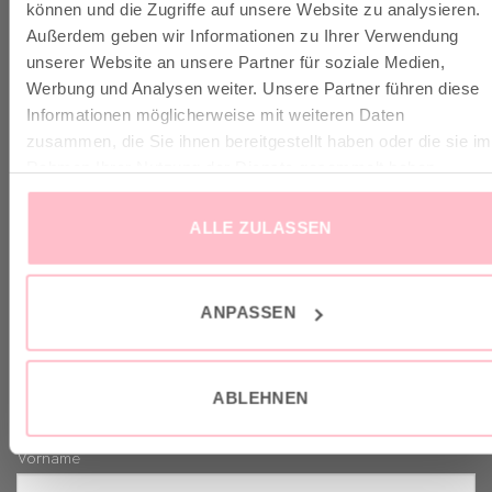
können und die Zugriffe auf unsere Website zu analysieren.
Außerdem geben wir Informationen zu Ihrer Verwendung
✓ Versandkostenfrei ab 149€
unserer Website an unsere Partner für soziale Medien,
✓ Klimaneutraler Versand mit DHL / GoGreen
Werbung und Analysen weiter. Unsere Partner führen diese
✓
Lieferun
g
und Retoure
Informationen möglicherweise mit weiteren Daten
zusammen, die Sie ihnen bereitgestellt haben oder die sie im
Rahmen Ihrer Nutzung der Dienste gesammelt haben.
ALLE ZULASSEN
VERTRAG WIDERRUFEN
ANPASSEN
GOOD-NEWS-LETTER
Melde dich an zu unserem Good-News-Letter und spare 10%
ABLEHNEN
bei deinem nächsten Einkauf. YEAH!
Vorname