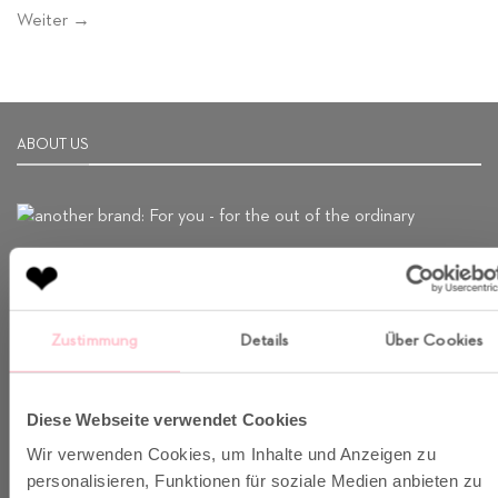
Weiter
→
ABOUT US
Born in Munich.
Inspiring Designs.
Naturally sustainable.
Zustimmung
Details
Über Cookies
Another Brand stands for inspiring designs, natural fabrics and
sustainable production.
Diese Webseite verwendet Cookies
Wir verwenden Cookies, um Inhalte und Anzeigen zu
personalisieren, Funktionen für soziale Medien anbieten zu
VERSAND & INFO