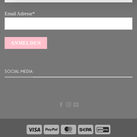
Email Adresse*
SOCIAL MEDIA
Visa
PayPal
MasterCard
Sepa
GiroPay