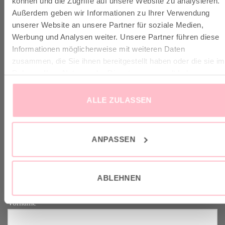
können und die Zugriffe auf unsere Website zu analysieren.
Außerdem geben wir Informationen zu Ihrer Verwendung
✓ Versandkostenfrei ab 149€
unserer Website an unsere Partner für soziale Medien,
✓ Klimaneutraler Versand mit DHL / GoGreen
Werbung und Analysen weiter. Unsere Partner führen diese
✓
Lieferun
g
und Retoure
Informationen möglicherweise mit weiteren Daten
zusammen, die Sie ihnen bereitgestellt haben oder die sie im
Rahmen Ihrer Nutzung der Dienste gesammelt haben.
ALLE ZULASSEN
VERTRAG WIDERRUFEN
ANPASSEN
GOOD-NEWS-LETTER
Melde dich an zu unserem Good-News-Letter und spare 10% bei
ABLEHNEN
deinem nächsten Einkauf. YEAH!
Vorname