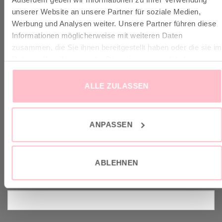
✓ Versandkostenfrei ab 149€
unserer Website an unsere Partner für soziale Medien,
✓ Klimaneutraler Versand mit DHL / GoGreen
Werbung und Analysen weiter. Unsere Partner führen diese
✓
Lieferun
g
und Retoure
Informationen möglicherweise mit weiteren Daten
zusammen, die Sie ihnen bereitgestellt haben oder die sie im
Rahmen Ihrer Nutzung der Dienste gesammelt haben.
ALLE ZULASSEN
VERTRAG WIDERRUFEN
GOOD-NEWS-LETTER
ANPASSEN
Melde dich an zu unserem Good-News-Letter und spare 10% bei
ABLEHNEN
deinem nächsten Einkauf. YEAH!
Vorname