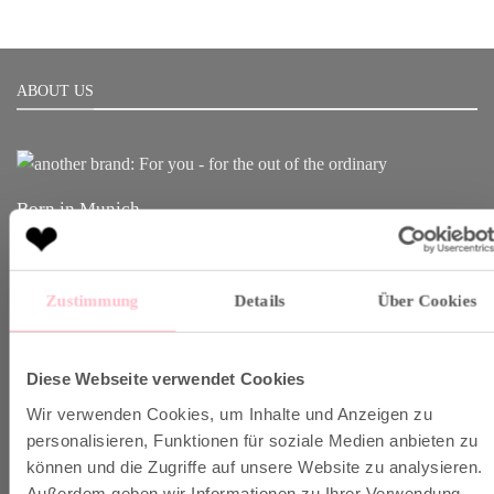
ABOUT US
Born in Munich.
Inspiring Designs.
Naturally sustainable.
Zustimmung
Details
Über Cookies
Another Brand stands for inspiring designs, natural fabrics and
sustainable production.
Diese Webseite verwendet Cookies
Wir verwenden Cookies, um Inhalte und Anzeigen zu
VERSAND & INFO
personalisieren, Funktionen für soziale Medien anbieten zu
können und die Zugriffe auf unsere Website zu analysieren.
Außerdem geben wir Informationen zu Ihrer Verwendung