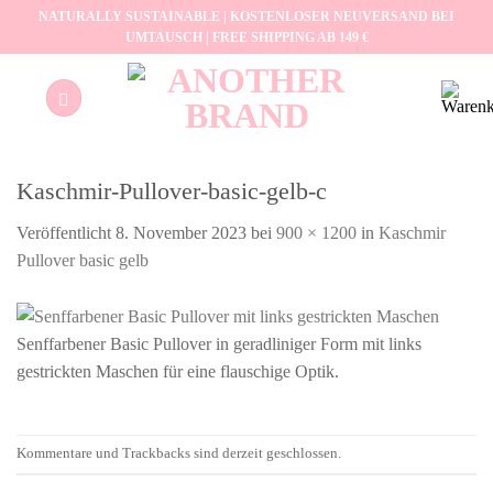
Zum
NATURALLY SUSTAINABLE | KOSTENLOSER NEUVERSAND BEI
UMTAUSCH | FREE SHIPPING AB 149 €
Inhalt
springen
Kaschmir-Pullover-basic-gelb-c
Veröffentlicht
8. November 2023
bei
900 × 1200
in
Kaschmir
Pullover basic gelb
Senffarbener Basic Pullover in geradliniger Form mit links
gestrickten Maschen für eine flauschige Optik.
Kommentare und Trackbacks sind derzeit geschlossen.