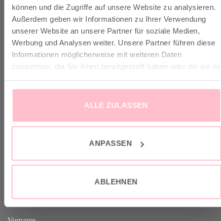
VERSAND & INFO
können und die Zugriffe auf unsere Website zu analysieren.
Außerdem geben wir Informationen zu Ihrer Verwendung
unserer Website an unsere Partner für soziale Medien,
✓ Versandkostenfrei ab 149€
Werbung und Analysen weiter. Unsere Partner führen diese
✓ Klimaneutraler Versand mit DHL / GoGreen
Informationen möglicherweise mit weiteren Daten
✓
Lieferun
g
und Retoure
zusammen, die Sie ihnen bereitgestellt haben oder die sie im
Rahmen Ihrer Nutzung der Dienste gesammelt haben.
ALLE ZULASSEN
VERTRAG WIDERRUFEN
ANPASSEN
GOOD-NEWS-LETTER
ABLEHNEN
Melde dich an zu unserem Good-News-Letter und spare 10% bei
deinem nächsten Einkauf. YEAH!
Vorname