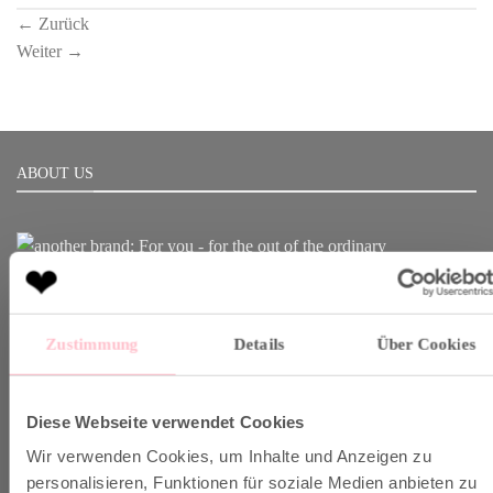
←
Zurück
Weiter
→
ABOUT US
Born in Munich.
Inspiring Designs.
Zustimmung
Details
Über Cookies
Naturally sustainable.
Another Brand stands for inspiring designs, natural fabrics and
Diese Webseite verwendet Cookies
sustainable production.
Wir verwenden Cookies, um Inhalte und Anzeigen zu
personalisieren, Funktionen für soziale Medien anbieten zu