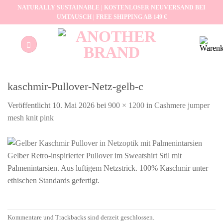
Zum
NATURALLY SUSTAINABLE | KOSTENLOSER NEUVERSAND BEI
UMTAUSCH | FREE SHIPPING AB 149 €
Inhalt
springen
kaschmir-Pullover-Netz-gelb-c
Veröffentlicht
10. Mai 2026
bei
900 × 1200
in
Cashmere jumper
mesh knit pink
Gelber Retro-inspirierter Pullover im Sweatshirt Stil mit
Palmenintarsien. Aus luftigem Netzstrick. 100% Kaschmir unter
ethischen Standards gefertigt.
Kommentare und Trackbacks sind derzeit geschlossen.