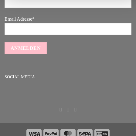
Email Adresse*
SOCIAL MEDIA
Visa
PayPal
MasterCard
Sepa
GiroPay