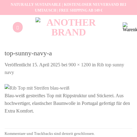
Zum
NATURALLY SUSTAINABLE | KOSTENLOSER NEUVERSAND BEI
UMTAUSCH | FREE SHIPPING AB 149 €
Inhalt
springen
top-sunny-navy-a
Veröffentlicht
15. April 2025
bei
900 × 1200
in
Rib top sunny
navy
Blau-weiß gestreiftes Top mit Rippstruktur und Stickerei. Aus
hochwertiger, elastischer Baumwolle in Portugal gefertigt für den
Extra Komfort.
Kommentare und Trackbacks sind derzeit geschlossen.