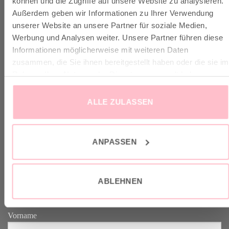
können und die Zugriffe auf unsere Website zu analysieren.
Außerdem geben wir Informationen zu Ihrer Verwendung
unserer Website an unsere Partner für soziale Medien,
✓ Versandkostenfrei ab 149€
Werbung und Analysen weiter. Unsere Partner führen diese
✓ Klimaneutraler Versand mit DHL / GoGreen
Informationen möglicherweise mit weiteren Daten
✓
Lieferun
g
und Retoure
zusammen, die Sie ihnen bereitgestellt haben oder die sie im
Rahmen Ihrer Nutzung der Dienste gesammelt haben.
ALLE ZULASSEN
VERTRAG WIDERRUFEN
ANPASSEN
GOOD-NEWS-LETTER
ABLEHNEN
Melde dich an zu unserem Good-News-Letter und spare 10% bei
deinem nächsten Einkauf. YEAH!
Vorname