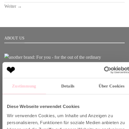
Weiter
→
ABOUT US
Born in Munich.
Inspiring Designs.
Naturally sustainable.
Zustimmung
Details
Über Cookies
Another Brand stands for inspiring designs, natural fabrics and
sustainable production.
Diese Webseite verwendet Cookies
Wir verwenden Cookies, um Inhalte und Anzeigen zu
personalisieren, Funktionen für soziale Medien anbieten zu
VERSAND & INFO