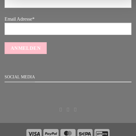
Email Adresse*
SOCIAL MEDIA
Visa
PayPal
MasterCard
Sepa
GiroPay