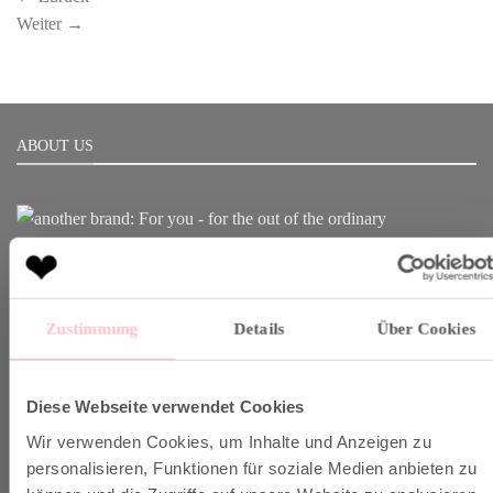
Weiter
→
ABOUT US
Born in Munich.
Inspiring Designs.
Naturally sustainable.
Zustimmung
Details
Über Cookies
Another Brand stands for inspiring designs, natural fabrics and
sustainable production.
Diese Webseite verwendet Cookies
Wir verwenden Cookies, um Inhalte und Anzeigen zu
personalisieren, Funktionen für soziale Medien anbieten zu
VERSAND & INFO