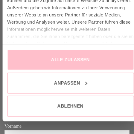
können und die Zugriffe auf unsere Website zu analysieren.
Außerdem geben wir Informationen zu Ihrer Verwendung
unserer Website an unsere Partner für soziale Medien,
✓ Versandkostenfrei ab 149€
Werbung und Analysen weiter. Unsere Partner führen diese
✓ Klimaneutraler Versand mit DHL / GoGreen
Informationen möglicherweise mit weiteren Daten
✓
Lieferun
g
und Retoure
zusammen, die Sie ihnen bereitgestellt haben oder die sie im
Rahmen Ihrer Nutzung der Dienste gesammelt haben.
ALLE ZULASSEN
VERTRAG WIDERRUFEN
ANPASSEN
GOOD-NEWS-LETTER
ABLEHNEN
Melde dich an zu unserem Good-News-Letter und spare 10% bei
deinem nächsten Einkauf. YEAH!
Vorname