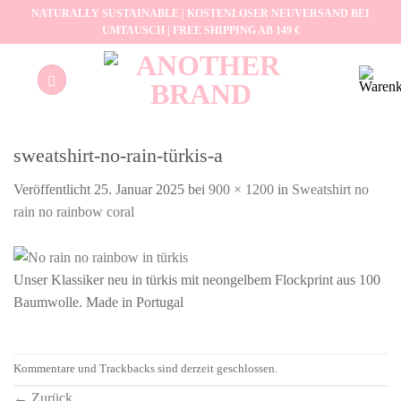
Zum
NATURALLY SUSTAINABLE | KOSTENLOSER NEUVERSAND BEI
UMTAUSCH | FREE SHIPPING AB 149 €
Inhalt
springen
sweatshirt-no-rain-türkis-a
Veröffentlicht
25. Januar 2025
bei
900 × 1200
in
Sweatshirt no
rain no rainbow coral
Unser Klassiker neu in türkis mit neongelbem Flockprint aus 100
Baumwolle. Made in Portugal
Kommentare und Trackbacks sind derzeit geschlossen.
←
Zurück